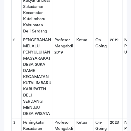
Rakyat di Desa
Sukadamai
Kecamatan
Kutalimbaru
Kabupaten
Deli Serdang
2
PENCERAHAN
Profesor
Ketua
On-
2019
No
MELALUI
Mengabdi
Going
PN
PENYULUHAN
2019
US
MASYARAKAT
DESA SUKA
DAME
KECAMATAN
KUTALIMBARU
KABUPATEN
DELI
SERDANG
MENUJU
DESA WISATA
3
Peningkatan
Profesor
Ketua
On-
2023
No
Kesadaran
Mengabdi
Going
PN