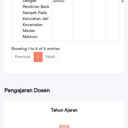
Dengan
(2023)
20
Pendirian Bank
Sampah Pada
Kelurahan Jati
Kecamatan
Medan
Maimun
Showing 1 to 5 of 5 entries
Previous
1
Next
Pengajaran Dosen
Tahun Ajaran
2006