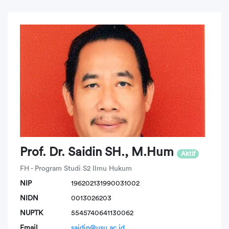
Prof. Dr. Saidin SH., M.Hum
Aktif
FH - Program Studi S2 Ilmu Hukum
NIP
196202131990031002
NIDN
0013026203
NUPTK
5545740641130062
Email
saidin@usu.ac.id