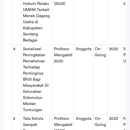
Hukum Pelaku
(2023)
20
UMKM Terkait
Merek Dagang
Usaha di
Kabupaten
Serdang
Bedagai
4
Sosialisasi
Profesor
Anggota
On-
2020
NO
Peningkatan
Mengabdi
Going
PN
Pemahaman
2020
US
Terhadap
Pentingnya
BPJS Bagi
Masyarakat Di
Kelurahan
Sidomulyo
Medan
Tuntungan
5
Tata Kelola
Profesor
Anggota
On-
2023
No
Sampah
Mengabdi
Going
PN