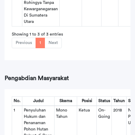
Rohingya Tanpa
Kewarganegaraan
Di Sumatera
Utara
Showing 1 to 3 of 3 entries
Previous
1
Next
Pengabdian Masyarakat
No.
Judul
Skema
Posisi
Status
Tahun
Su
1
Penyuluhan
Mono
Ketua
On-
2018
No
Hukum dan
Tahun
Going
PN
Penanaman
US
Pohon Hutan